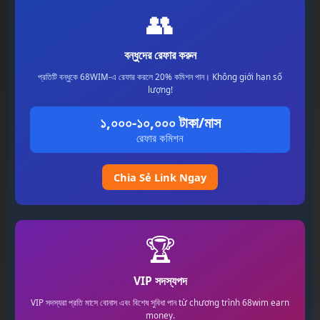
👥
বন্ধুদের রেফার করুন
প্রতিটি বন্ধুকে 68WIM-এ রেফার করলে 20% কমিশন পান। Không giới hạn số
lượng!
১,০০০-১০,০০০ টাকা/মাস
রেফার কমিশন
Chia Sẻ Link Ngay
🏆
VIP সদস্যপদ
VIP সদস্যরা প্রতি মাসে বোনাস এবং বিশেষ সুবিধা পান từ chương trình 68wim earn
money.