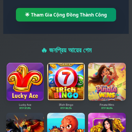
🌟 Tham Gia Cộng Đồng Thành Công
🔥 জনপ্রিয় আয়ের গেম
Lucky Ace
IRich Bingo
Pinata Wins
RTP 97.8%
RTP 98.2%
RTP 96.8%