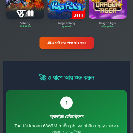
Sabong
Mega Fishing
Dragon Tiger
RTP 98.5%
বড় জ্যাকপট
লাইভ ক্যাসিনো
🎮 এখনই গেম খেলে আয় করুন
🚀 ৩ ধাপে আয় শুরু করুন
1
অ্যাকাউন্ট রেজিস্ট্রেশন
Tạo tài khoản 68WIM miễn phí và nhận ngay স্বাগতিক
বোনাস ৫,০০০ টাকা