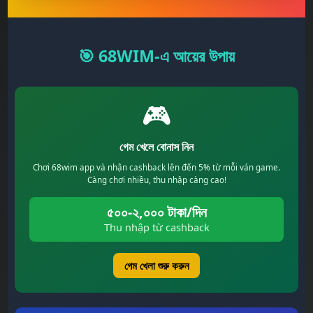
🎯 68WIM-এ আয়ের উপায়
🎮
গেম খেলে বোনাস নিন
Chơi 68wim app và nhận cashback lên đến 5% từ mỗi ván game.
Càng chơi nhiều, thu nhập càng cao!
৫০০-২,০০০ টাকা/দিন
Thu nhập từ cashback
গেম খেলা শুরু করুন