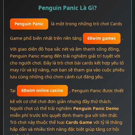
Penguin Panic Là Gì?
là một trong những trò chơi Cards
Penguin Panic
Game phổ biến nhất trên nền tảng
.
68wim games
Với giao diện đồ họa sắc nét và âm thanh sống động,
Penguin Panic mang đến trải nghiệm giải trí tuyệt vời
cho người chơi. Đây là trò chơi bài cards kết hợp yếu tố
may rủi và kỹ năng, nơi bạn sẽ tham gia vào cuộc phiêu
lưu cùng những chú chim cánh cụt đáng yêu.
Tại
, Penguin Panic được thiết
68wim online casino
kế với cơ chế chơi đơn giản nhưng đầy thử thách.
Người chơi có thể trải nghiệm
Penguin Panic Demo
miễn phí trước khi quyết định tham gia với tiền thật.
Trò chơi này thuộc thể loại
Cards Game
với tỷ lệ thắng
hấp dẫn và nhiều tính năng đặc biệt giúp tăng cơ hội