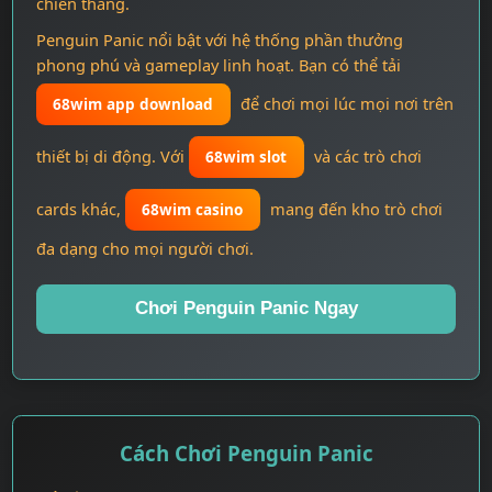
chiến thắng.
Penguin Panic nổi bật với hệ thống phần thưởng
phong phú và gameplay linh hoạt. Bạn có thể tải
để chơi mọi lúc mọi nơi trên
68wim app download
thiết bị di động. Với
và các trò chơi
68wim slot
cards khác,
mang đến kho trò chơi
68wim casino
đa dạng cho mọi người chơi.
Chơi Penguin Panic Ngay
Cách Chơi Penguin Panic