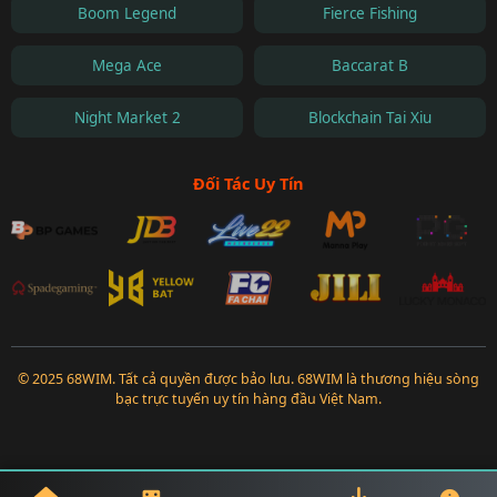
Boom Legend
Fierce Fishing
Mega Ace
Baccarat B
Night Market 2
Blockchain Tai Xiu
Đối Tác Uy Tín
© 2025 68WIM. Tất cả quyền được bảo lưu. 68WIM là thương hiệu sòng
bạc trực tuyến uy tín hàng đầu Việt Nam.