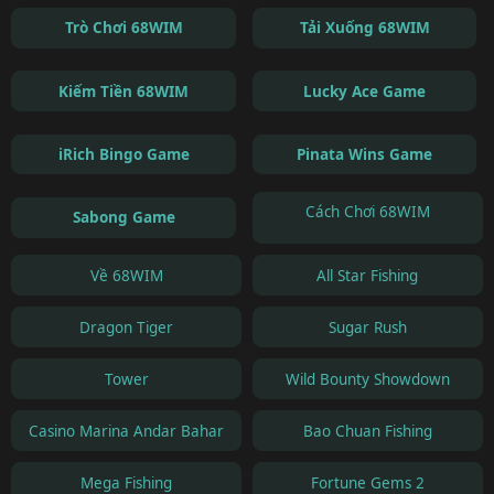
Trò Chơi 68WIM
Tải Xuống 68WIM
Kiếm Tiền 68WIM
Lucky Ace Game
iRich Bingo Game
Pinata Wins Game
Cách Chơi 68WIM
Sabong Game
Về 68WIM
All Star Fishing
Dragon Tiger
Sugar Rush
Tower
Wild Bounty Showdown
Casino Marina Andar Bahar
Bao Chuan Fishing
Mega Fishing
Fortune Gems 2