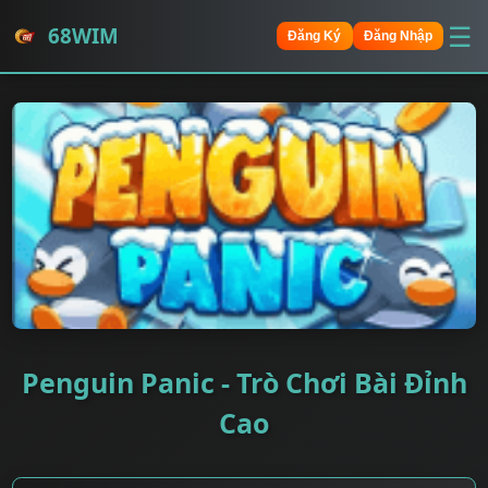
☰
68WIM
Đăng Ký
Đăng Nhập
Penguin Panic - Trò Chơi Bài Đỉnh
Cao