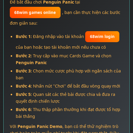
Để bắt đầu chơi
Penguin Panic
tại
, bạn cần thực hiện các bước
68wim games online
đơn giản sau:
Bước 1:
Đăng nhập vào tài khoản
68wim login
của bạn hoặc tạo tài khoản mới nếu chưa có
Bước 2:
Truy cập vào mục Cards Game và chọn
Penguin Panic
Bước 3:
Chọn mức cược phù hợp với ngân sách của
bạn
Bước 4:
Nhấn nút "Chơi" để bắt đầu vòng quay mới
Bước 5:
Quan sát các thẻ bài được chia và đưa ra
quyết định chiến lược
Bước 6:
Thu thập phần thưởng khi đạt được tổ hợp
bài thắng
Với
Penguin Panic Demo
, bạn có thể thử nghiệm trò
chơi hoàn toàn miễn phí trước khi đặt cược thật. Điều