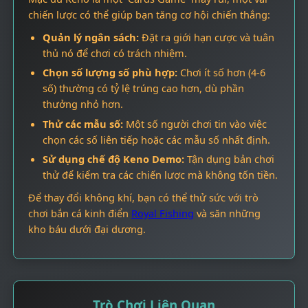
chiến lược có thể giúp bạn tăng cơ hội chiến thắng:
Quản lý ngân sách:
Đặt ra giới hạn cược và tuân
thủ nó để chơi có trách nhiệm.
Chọn số lượng số phù hợp:
Chơi ít số hơn (4-6
số) thường có tỷ lệ trúng cao hơn, dù phần
thưởng nhỏ hơn.
Thử các mẫu số:
Một số người chơi tin vào việc
chọn các số liên tiếp hoặc các mẫu số nhất định.
Sử dụng chế độ Keno Demo:
Tận dụng bản chơi
thử để kiểm tra các chiến lược mà không tốn tiền.
Để thay đổi không khí, bạn có thể thử sức với trò
chơi bắn cá kinh điển
Royal Fishing
và săn những
kho báu dưới đại dương.
Trò Chơi Liên Quan