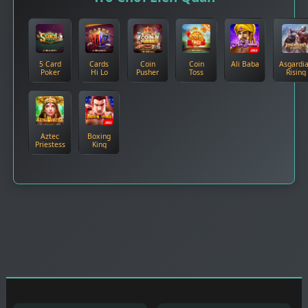
5 Card
Cards
Coin
Coin
Ali Baba
Asgardi
Poker
Hi Lo
Pusher
Toss
Rising
Aztec
Boxing
Priestess
King