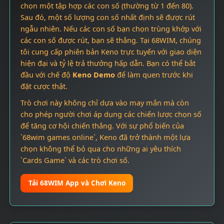
chọn một tập hợp các con số (thường từ 1 đến 80).
Sau đó, một số lượng con số nhất định sẽ được rút
ngẫu nhiên. Nếu các con số bạn chọn trùng khớp với
các con số được rút, bạn sẽ thắng. Tại 68WIM, chúng
tôi cung cấp phiên bản Keno trực tuyến với giao diện
hiện đại và tỷ lệ trả thưởng hấp dẫn. Bạn có thể bắt
đầu với chế độ
Keno Demo
để làm quen trước khi
đặt cược thật.
Trò chơi này không chỉ dựa vào may mắn mà còn
cho phép người chơi áp dụng các chiến lược chọn số
để tăng cơ hội chiến thắng. Với sự phổ biến của
`68wim games online`, Keno đã trở thành một lựa
chọn không thể bỏ qua cho những ai yêu thích
`Cards Game` và các trò chơi số.
Tải 68WIM App và Chơi Keno