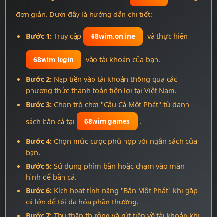
đơn giản. Dưới đây là hướng dẫn chi tiết:
Bước 1:
Truy cập
và thực hiện
68wim.online
vào tài khoản của bạn.
68wim login
Bước 2:
Nạp tiền vào tài khoản thông qua các
phương thức thanh toán tiện lợi tại Việt Nam.
Bước 3:
Chọn trò chơi "Câu Cá Một Phát" từ danh
sách bắn cá tại
.
68wim games
Bước 4:
Chọn mức cược phù hợp với ngân sách của
bạn.
Bước 5:
Sử dụng phím bắn hoặc chạm vào màn
hình để bắn cá.
Bước 6:
Kích hoạt tính năng "Bắn Một Phát" khi gặp
cá lớn để tối đa hóa phần thưởng.
Bước 7:
Thu thập thưởng và rút tiền về tài khoản khi