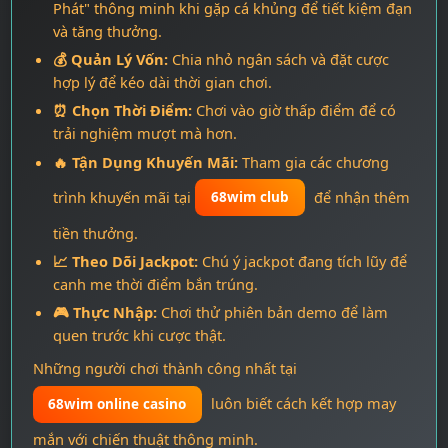
Phát" thông minh khi gặp cá khủng để tiết kiệm đạn
và tăng thưởng.
💰 Quản Lý Vốn:
Chia nhỏ ngân sách và đặt cược
hợp lý để kéo dài thời gian chơi.
⏰ Chọn Thời Điểm:
Chơi vào giờ thấp điểm để có
trải nghiệm mượt mà hơn.
🔥 Tận Dụng Khuyến Mãi:
Tham gia các chương
trình khuyến mãi tại
để nhận thêm
68wim club
tiền thưởng.
📈 Theo Dõi Jackpot:
Chú ý jackpot đang tích lũy để
canh me thời điểm bắn trúng.
🎮 Thực Nhập:
Chơi thử phiên bản demo để làm
quen trước khi cược thật.
Những người chơi thành công nhất tại
luôn biết cách kết hợp may
68wim online casino
mắn với chiến thuật thông minh.