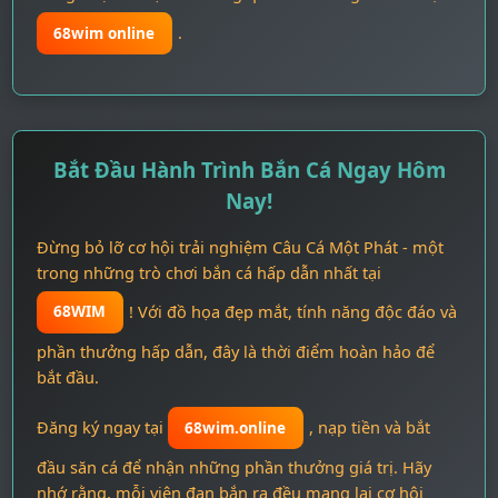
.
68wim online
Bắt Đầu Hành Trình Bắn Cá Ngay Hôm
Nay!
Đừng bỏ lỡ cơ hội trải nghiệm Câu Cá Một Phát - một
trong những trò chơi bắn cá hấp dẫn nhất tại
! Với đồ họa đẹp mắt, tính năng độc đáo và
68WIM
phần thưởng hấp dẫn, đây là thời điểm hoàn hảo để
bắt đầu.
Đăng ký ngay tại
, nạp tiền và bắt
68wim.online
đầu săn cá để nhận những phần thưởng giá trị. Hãy
nhớ rằng, mỗi viên đạn bắn ra đều mang lại cơ hội