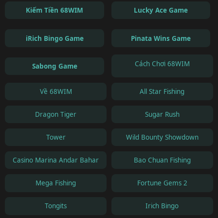
Kiếm Tiền 68WIM
Lucky Ace Game
iRich Bingo Game
Pinata Wins Game
Cách Chơi 68WIM
Sabong Game
Về 68WIM
All Star Fishing
Dragon Tiger
Sugar Rush
Tower
Wild Bounty Showdown
Casino Marina Andar Bahar
Bao Chuan Fishing
Mega Fishing
Fortune Gems 2
Tongits
Irich Bingo