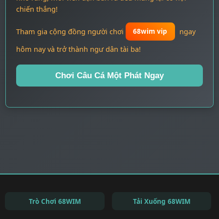
chiến thắng!
Tham gia cộng đồng người chơi
ngay
68wim vip
hôm nay và trở thành ngư dân tài ba!
Chơi Câu Cá Một Phát Ngay
Trò Chơi 68WIM
Tải Xuống 68WIM