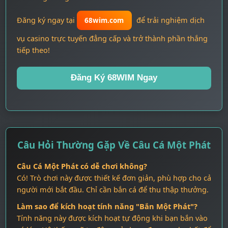
Đăng ký ngay tại
để trải nghiệm dịch
68wim.com
vụ casino trực tuyến đẳng cấp và trở thành phần thắng
tiếp theo!
Đăng Ký 68WIM Ngay
Câu Hỏi Thường Gặp Về Câu Cá Một Phát
Câu Cá Một Phát có dễ chơi không?
Có! Trò chơi này được thiết kế đơn giản, phù hợp cho cả
người mới bắt đầu. Chỉ cần bắn cá để thu thập thưởng.
Làm sao để kích hoạt tính năng "Bắn Một Phát"?
Tính năng này được kích hoạt tự động khi bạn bắn vào