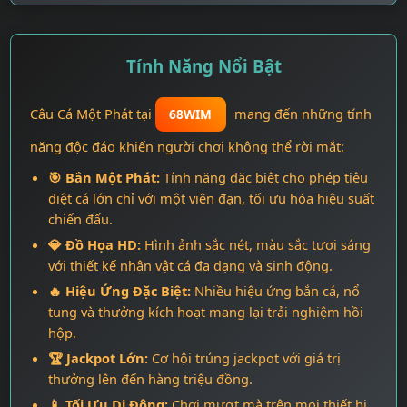
Tính Năng Nổi Bật
Câu Cá Một Phát tại
mang đến những tính
68WIM
năng độc đáo khiến người chơi không thể rời mắt:
🎯 Bắn Một Phát:
Tính năng đặc biệt cho phép tiêu
diệt cá lớn chỉ với một viên đạn, tối ưu hóa hiệu suất
chiến đấu.
💎 Đồ Họa HD:
Hình ảnh sắc nét, màu sắc tươi sáng
với thiết kế nhân vật cá đa dạng và sinh động.
🔥 Hiệu Ứng Đặc Biệt:
Nhiều hiệu ứng bắn cá, nổ
tung và thưởng kích hoạt mang lại trải nghiệm hồi
hộp.
🏆 Jackpot Lớn:
Cơ hội trúng jackpot với giá trị
thưởng lên đến hàng triệu đồng.
📱 Tối Ưu Di Động:
Chơi mượt mà trên mọi thiết bị