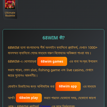
Ultimate
Roulette
68WIM কী?
68WIM হলো বাংলাদেশের শীর্ষ অনলাইন ক্যাসিনো প্ল্যাটফর্ম, যেখানে 1000+
মানসম্মত ক্যাসিনো গেমের মাধ্যমে দারুণ বিনোদনের অভিজ্ঞতা পাওয়া যায়।
68WIM-এ খেলোয়াড়রা
এর নানা সংগ্রহ উপভোগ
68wim games
করতে পারেন, যেমন slot, fishing game এবং live casino, যেখানে
জয়ের সুযোগও আকর্ষণীয়।
মোবাইল ডিভাইসের জন্য অপ্টিমাইজ করা
এর মাধ্যমে
68wim app
আপনি
করতে পারবেন যেকোনো সময়, যেকোনো জায়গা
68wim play
থেকে। 68WIM প্ল্যাটফর্ম
Casino
এর সাথে নির্ভরযোগ্য