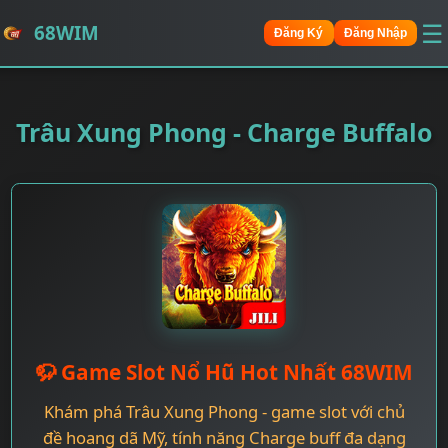
☰
68WIM
Đăng Ký
Đăng Nhập
Trâu Xung Phong - Charge Buffalo
🦬 Game Slot Nổ Hũ Hot Nhất 68WIM
Khám phá Trâu Xung Phong - game slot với chủ
đề hoang dã Mỹ, tính năng Charge buff đa dạng