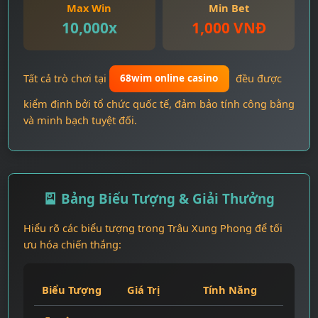
Max Win
Min Bet
10,000x
1,000 VNĐ
Tất cả trò chơi tại
đều được
68wim online casino
kiểm định bởi tổ chức quốc tế, đảm bảo tính công bằng
và minh bạch tuyệt đối.
🎴 Bảng Biểu Tượng & Giải Thưởng
Hiểu rõ các biểu tượng trong Trâu Xung Phong để tối
ưu hóa chiến thắng:
Biểu Tượng
Giá Trị
Tính Năng