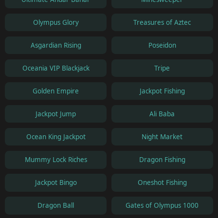
Olympus Glory
Treasures of Aztec
Asgardian Rising
Poseidon
Oceania VIP Blackjack
Tripe
Golden Empire
Jackpot Fishing
Jackpot Jump
Ali Baba
Ocean King Jackpot
Night Market
Mummy Lock Riches
Dragon Fishing
Jackpot Bingo
Oneshot Fishing
Dragon Ball
Gates of Olympus 1000