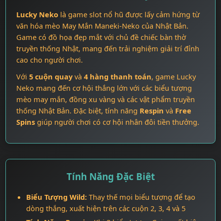
Lucky Neko
là game slot nổ hũ được lấy cảm hứng từ
văn hóa mèo May Mắn Maneki-Neko của Nhật Bản.
Game có đồ họa đẹp mắt với chủ đề chiếc bàn thờ
truyền thống Nhật, mang đến trải nghiệm giải trí đỉnh
cao cho người chơi.
Với
5 cuộn quay
và
4 hàng thanh toán
, game Lucky
Neko mang đến cơ hội thắng lớn với các biểu tượng
mèo may mắn, đồng xu vàng và các vật phẩm truyền
thống Nhật Bản. Đặc biệt, tính năng
Respin
và
Free
Spins
giúp người chơi có cơ hội nhân đôi tiền thưởng.
Tính Năng Đặc Biệt
Biểu Tượng Wild:
Thay thế mọi biểu tượng để tạo
dòng thắng, xuất hiện trên các cuộn 2, 3, 4 và 5